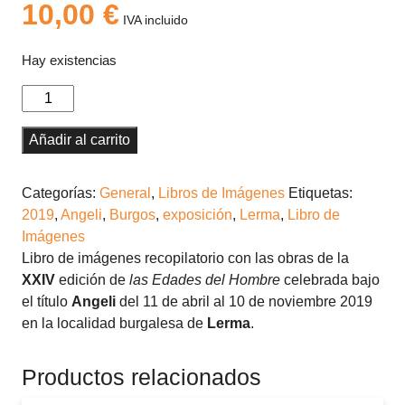
10,00
€
IVA incluido
Hay existencias
Angeli
(2019)
Libro
Añadir al carrito
de
Imágenes
Categorías:
General
,
Libros de Imágenes
Etiquetas:
cantidad
2019
,
Angeli
,
Burgos
,
exposición
,
Lerma
,
Libro de
Imágenes
Libro de imágenes recopilatorio con las obras de la
XXIV
edición de
las Edades del Hombre
celebrada bajo
el título
Angeli
del 11 de abril al 10 de noviembre 2019
en la localidad burgalesa de
Lerma
.
Productos relacionados