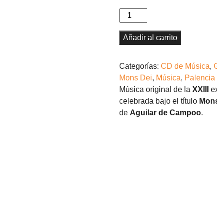
Mons
Dei
(2018).
Añadir al carrito
CD
de
Categorías:
CD de Música
,
Música
Mons Dei
,
Música
,
Palencia
cantidad
Música original de la
XXIII
ex
celebrada bajo el título
Mon
de
Aguilar de Campoo
.