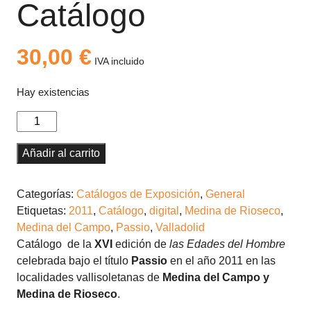
Catálogo
30,00
€
IVA incluido
Hay existencias
Passio
(2011).
Catálogo
Añadir al carrito
cantidad
Categorías:
Catálogos de Exposición
,
General
Etiquetas:
2011
,
Catálogo
,
digital
,
Medina de Rioseco
,
Medina del Campo
,
Passio
,
Valladolid
Catálogo de la
XVI
edición de
las Edades del Hombre
celebrada bajo el título
Passio
en el año 2011 en las
localidades vallisoletanas de
Medina del Campo y
Medina de Rioseco
.