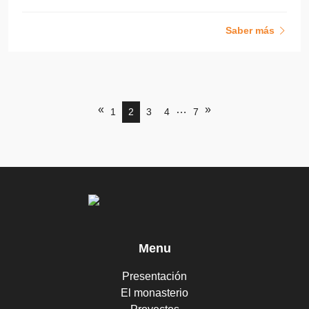
Saber más
«
…
»
1
2
3
4
7
Menu
Presentación
El monasterio