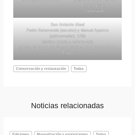
Pedro Apóstol.
Valdunquillo
San Antonio Abad
Pedro Bahamonde (escultor) y Manuel Aparicio
(policromador). 1735
Madera tallada y policromada
Iglesia parroquial de Nuestra Señora. Cubillas de Santa
Marta
Conservación y restauración
Todas
Noticias relacionadas
Ediciones
Musealización y exposiciones
Todas