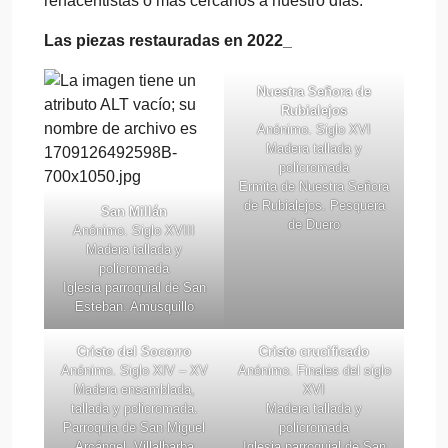
renacentistas o más cercanos a nuestro días.
Las piezas restauradas en 2022_
Nuestra Señora de
Rubialejos
Anónimo. Siglo XVI
Madera tallada y
policromada
Ermita de Nuestra Señora
de Rubialejos. Pesquera
San Millán
de Duero
Anónimo. Siglo XVIII
Madera tallada y
policromada
Iglesia parroquial de San
Esteban. Amusquillo
Cristo del Socorro
Cristo crucificado
Anónimo. Siglo XIV – XV
Anónimo. Finales del siglo
Madera ensamblada,
XVI
tallada y policromada.
Madera tallada y
Parroquia de San Miguel
policromada
Arcángel, Villalbarba
Iglesia parroquial de San