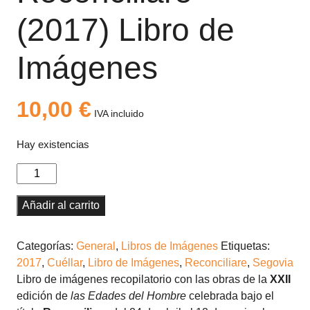
(2017) Libro de
Imágenes
10,00
€
IVA incluido
Hay existencias
Reconciliare
(2017)
Libro
Añadir al carrito
de
Imágenes
Categorías:
General
,
Libros de Imágenes
Etiquetas:
cantidad
2017
,
Cuéllar
,
Libro de Imágenes
,
Reconciliare
,
Segovia
Libro de imágenes recopilatorio con las obras de la
XXII
edición de
las Edades del Hombre
celebrada bajo el