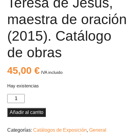
Teresa de Jesús,
maestra de oración
(2015). Catálogo
de obras
45,00
€
IVA incluido
Hay existencias
Teresa
de
Jesús,
Añadir al carrito
maestra
de
Categorías:
Catálogos de Exposición
,
General
oración