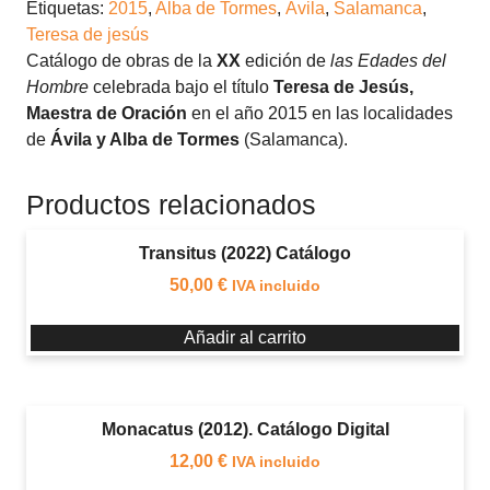
Etiquetas:
2015
,
Alba de Tormes
,
Ávila
,
Salamanca
,
(2015).
Teresa de jesús
Catálogo
Catálogo de obras de la
XX
edición de
las Edades del
de
Hombre
celebrada bajo el título
Teresa de Jesús,
obras
Maestra de Oración
en el año 2015 en las localidades
cantidad
de
Ávila y Alba de Tormes
(Salamanca).
Productos relacionados
Transitus (2022) Catálogo
50,00
€
IVA incluido
Añadir al carrito
Monacatus (2012). Catálogo Digital
12,00
€
IVA incluido