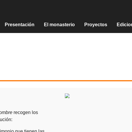
Presentación
El monasterio
Proyectos
Edicio
Hombre
recogen los
ución:
trimonio que tienen las