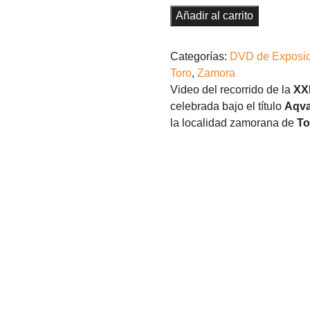
DVD
Añadir al carrito
cantidad
Categorías:
DVD de Exposic
Toro
,
Zamora
Video del recorrido de la
XX
celebrada bajo el título
Aqv
la localidad zamorana de
To