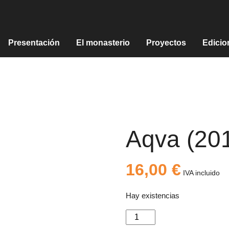
Presentación
El monasterio
Proyectos
Edicio
Aqva (20
16,00
€
IVA incluido
Hay existencias
Aqva
(2016).