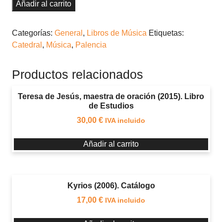
en
Añadir al carrito
Castilla
y
Categorías:
General
,
Libros de Música
Etiquetas:
León
Catedral
,
Música
,
Palencia
IX.
Francisco
Productos relacionados
Zubieta
(c.
Teresa de Jesús, maestra de oración (2015). Libro
1657-
de Estudios
1718):
30,00
€
IVA incluido
Catedral
de
Añadir al carrito
Palencia
cantidad
Kyrios (2006). Catálogo
17,00
€
IVA incluido