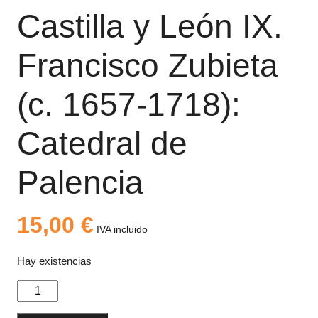
Castilla y León IX.
Francisco Zubieta
(c. 1657-1718):
Catedral de
Palencia
15,00
€
IVA incluido
Hay existencias
La
música