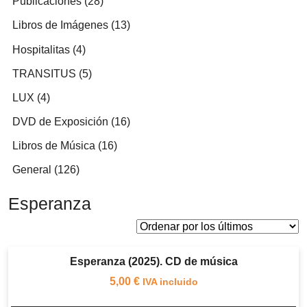
28
Publicaciones
28
productos
13
Libros de Imágenes
13
productos
4
Hospitalitas
4
productos
5
TRANSITUS
5
productos
4
LUX
4
productos
16
DVD de Exposición
16
productos
16
Libros de Música
16
productos
126
General
126
productos
Esperanza
Esperanza (2025). CD de música
5,00
€
IVA incluido