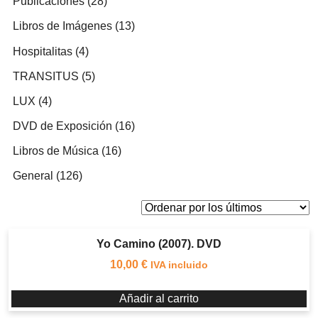
28
Publicaciones
28
productos
13
Libros de Imágenes
13
productos
4
Hospitalitas
4
productos
5
TRANSITUS
5
productos
4
LUX
4
productos
16
DVD de Exposición
16
productos
16
Libros de Música
16
productos
126
General
126
productos
Yo Camino (2007). DVD
10,00
€
IVA incluido
Añadir al carrito