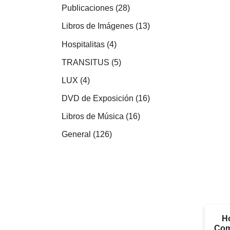
productos
28
Publicaciones
28
productos
13
Libros de Imágenes
13
productos
4
Hospitalitas
4
productos
5
TRANSITUS
5
productos
4
LUX
4
productos
16
DVD de Exposición
16
productos
16
Libros de Música
16
productos
126
General
126
productos
Ho
Com