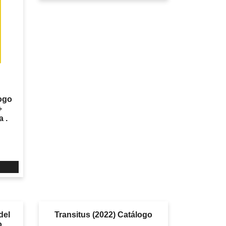
logo
+
 .
del
Transitus (2022) Catálogo
o