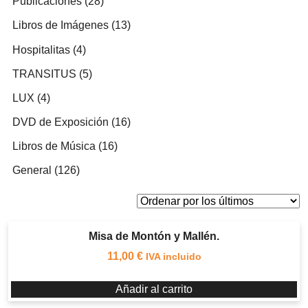
28
Publicaciones
28
productos
13
Libros de Imágenes
13
productos
4
Hospitalitas
4
productos
5
TRANSITUS
5
productos
4
LUX
4
productos
16
DVD de Exposición
16
productos
16
Libros de Música
16
productos
126
General
126
productos
Misa de Montón y Mallén.
11,00
€
IVA incluido
Añadir al carrito