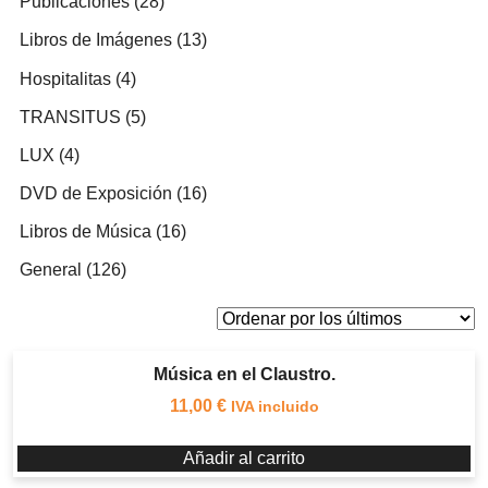
28
Publicaciones
28
productos
13
Libros de Imágenes
13
productos
4
Hospitalitas
4
productos
5
TRANSITUS
5
productos
4
LUX
4
productos
16
DVD de Exposición
16
productos
16
Libros de Música
16
productos
126
General
126
productos
Música en el Claustro.
11,00
€
IVA incluido
Añadir al carrito