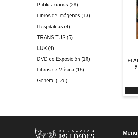
productos
28
Publicaciones
28
productos
13
Libros de Imágenes
13
productos
4
Hospitalitas
4
productos
5
TRANSITUS
5
productos
4
LUX
4
productos
16
DVD de Exposición
16
El A
productos
y
16
Libros de Música
16
productos
126
General
126
productos
Menu