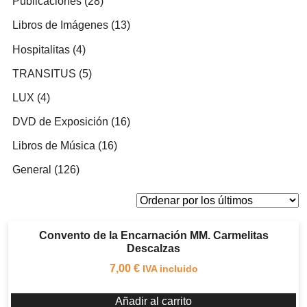
28
Publicaciones
28
productos
13
Libros de Imágenes
13
productos
4
Hospitalitas
4
productos
5
TRANSITUS
5
productos
4
LUX
4
productos
16
DVD de Exposición
16
productos
16
Libros de Música
16
productos
126
General
126
productos
Convento de la Encarnación MM. Carmelitas
Descalzas
7,00
€
IVA incluido
Añadir al carrito