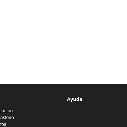
Ayuda
tación
asterio
tos