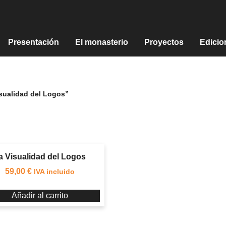
Presentación
El monasterio
Proyectos
Edicio
sualidad del Logos”
a Visualidad del Logos
59,00
€
IVA incluido
Añadir al carrito