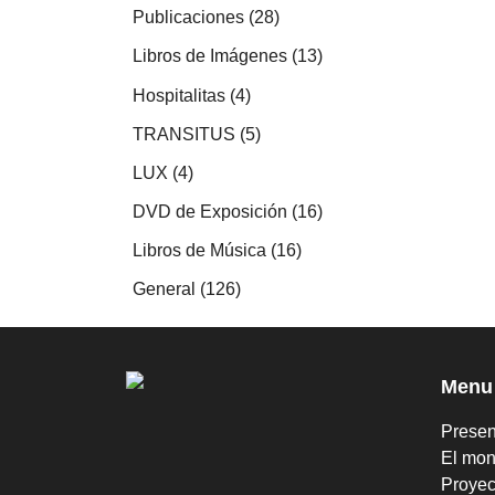
productos
28
Publicaciones
28
productos
13
Libros de Imágenes
13
productos
4
Hospitalitas
4
productos
5
TRANSITUS
5
productos
4
LUX
4
productos
16
DVD de Exposición
16
productos
16
Libros de Música
16
productos
126
General
126
productos
Menu
Presen
El mon
Proyec