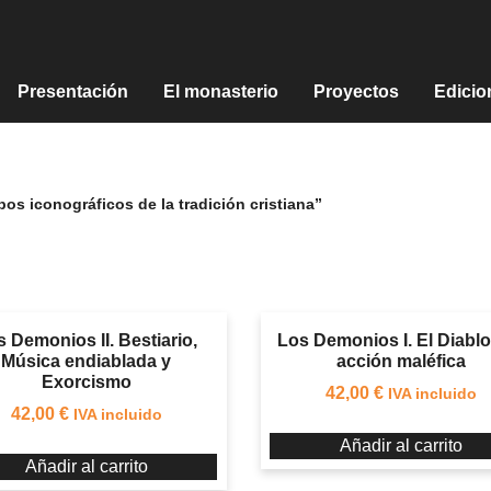
Presentación
El monasterio
Proyectos
Edicio
pos iconográficos de la tradición cristiana”
 Demonios II. Bestiario,
Los Demonios I. El Diablo
Música endiablada y
acción maléfica
Exorcismo
42,00
€
IVA incluido
42,00
€
IVA incluido
Añadir al carrito
Añadir al carrito