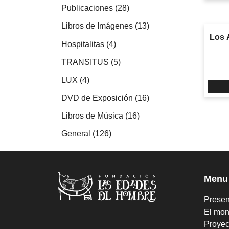
productos
28
Publicaciones
28
productos
13
Libros de Imágenes
13
Los Á
productos
4
Hospitalitas
4
productos
5
TRANSITUS
5
productos
4
LUX
4
productos
16
DVD de Exposición
16
productos
16
Libros de Música
16
productos
126
General
126
productos
Menu
Presen
El mon
Proyec