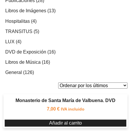
28
Publicaciones
28
productos
13
Libros de Imágenes
13
productos
4
Hospitalitas
4
productos
5
TRANSITUS
5
productos
4
LUX
4
productos
16
DVD de Exposición
16
productos
16
Libros de Música
16
productos
126
General
126
productos
Monasterio de Santa María de Valbuena. DVD
7,00
€
IVA incluido
Añadir al carrito