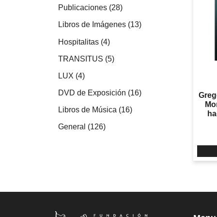
productos
28
Publicaciones
28
productos
13
Libros de Imágenes
13
productos
4
Hospitalitas
4
productos
5
TRANSITUS
5
productos
4
LUX
4
productos
16
DVD de Exposición
16
Greg
productos
Mon
16
Libros de Música
16
ha
productos
126
General
126
productos