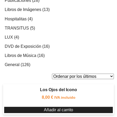
28
Publicaciones
28
productos
13
Libros de Imágenes
13
productos
4
Hospitalitas
4
productos
5
TRANSITUS
5
productos
4
LUX
4
productos
16
DVD de Exposición
16
productos
16
Libros de Música
16
productos
126
General
126
productos
Los Ojos del Icono
8,00
€
IVA incluido
Añadir al carrito