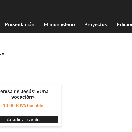
Presentación
El monasterio
Proyectos
Edicio
o”
Teresa de Jesús: «Una
vocación»
10,00
€
IVA incluido
Añadir al carrito