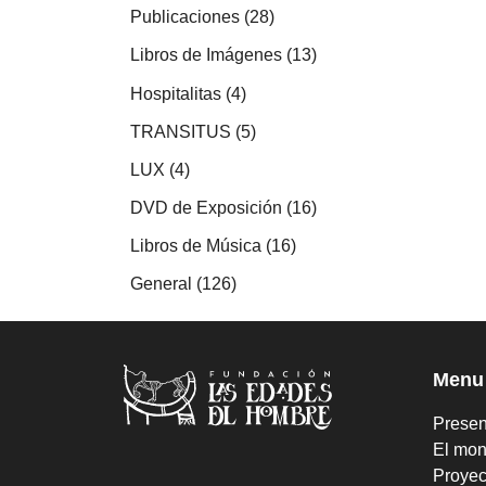
productos
28
Publicaciones
28
productos
13
Libros de Imágenes
13
productos
4
Hospitalitas
4
productos
5
TRANSITUS
5
productos
4
LUX
4
productos
16
DVD de Exposición
16
productos
16
Libros de Música
16
productos
126
General
126
productos
Menu
Presen
El mon
Proyec