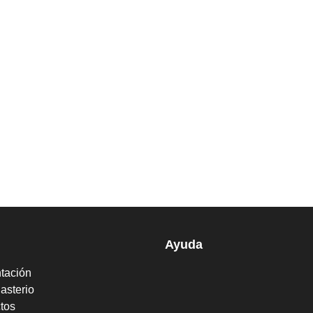
Ayuda
tación
asterio
tos