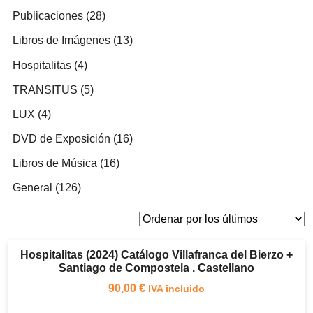
productos
28
Publicaciones
28
productos
13
Libros de Imágenes
13
productos
4
Hospitalitas
4
productos
5
TRANSITUS
5
productos
4
LUX
4
productos
16
DVD de Exposición
16
productos
16
Libros de Música
16
productos
126
General
126
productos
Hospitalitas (2024) Catálogo Villafranca del Bierzo +
Santiago de Compostela . Castellano
90,00
€
IVA incluido