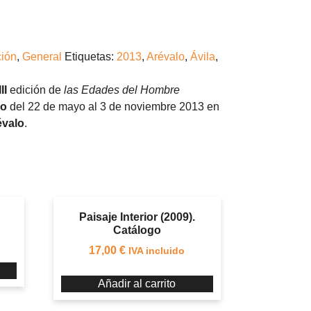
ión
,
General
Etiquetas:
2013
,
Arévalo
,
Ávila
,
II
edición de
las Edades del Hombre
do
del 22 de mayo al 3 de noviembre 2013 en
évalo
.
Paisaje Interior (2009).
Catálogo
17,00
€
IVA incluido
Añadir al carrito