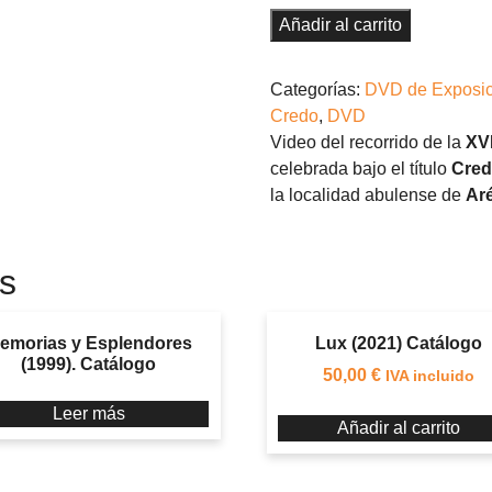
DVD
Añadir al carrito
cantidad
Categorías:
DVD de Exposic
Credo
,
DVD
Video del recorrido de la
XVI
celebrada bajo el título
Cre
la localidad abulense de
Ar
s
emorias y Esplendores
Lux (2021) Catálogo
(1999). Catálogo
50,00
€
IVA incluido
Leer más
Añadir al carrito