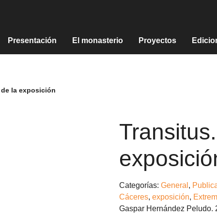
Presentación
El monasterio
Proyectos
Edicio
o de la exposición
Transitus.
exposició
Categorías:
General
,
Public
Cáceres
,
exposición
,
Extre
Gaspar Hernández Peludo. 