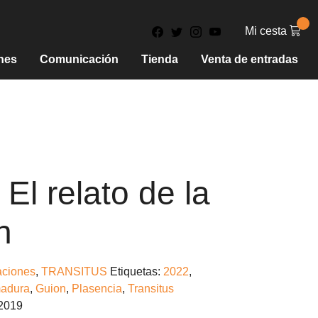
Mi cesta
nes
Comunicación
Tienda
Venta de entradas
 El relato de la
n
aciones
,
TRANSITUS
Etiquetas:
2022
,
madura
,
Guion
,
Plasencia
,
Transitus
2019