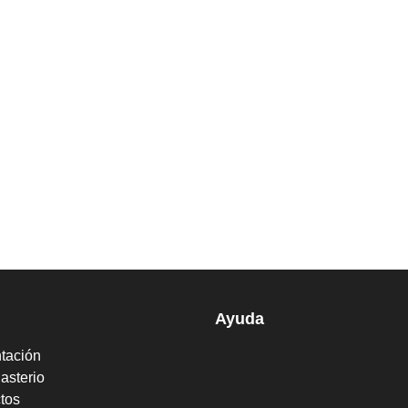
Ayuda
tación
asterio
tos