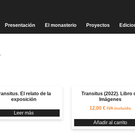
Presentación
El monasterio
Proyectos
Edicio
”
ransitus. El relato de la
Transitus (2022). Libro 
exposición
Imágenes
12,00
€
IVA incluido
Leer más
Añadir al carrito