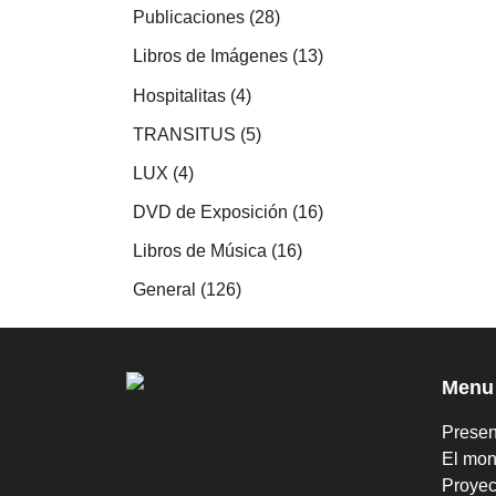
productos
28
Publicaciones
28
productos
13
Libros de Imágenes
13
productos
4
Hospitalitas
4
productos
5
TRANSITUS
5
productos
4
LUX
4
productos
16
DVD de Exposición
16
productos
16
Libros de Música
16
productos
126
General
126
productos
Menu
Presen
El mon
Proyec