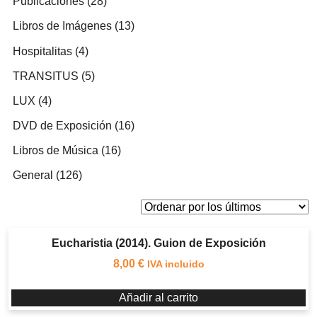
28
Publicaciones
28
productos
13
Libros de Imágenes
13
productos
4
Hospitalitas
4
productos
5
TRANSITUS
5
productos
4
LUX
4
productos
16
DVD de Exposición
16
productos
16
Libros de Música
16
productos
126
General
126
productos
Eucharistia (2014). Guion de Exposición
8,00
€
IVA incluido
Añadir al carrito