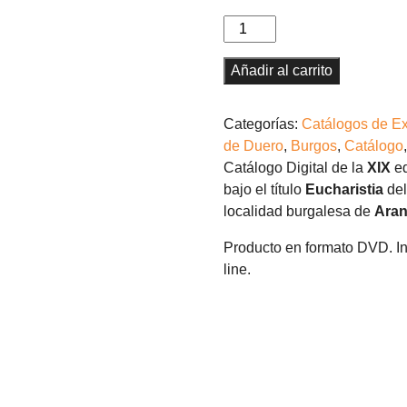
Eucharistia
(2014).
Catálogo
Añadir al carrito
Digital
cantidad
Categorías:
Catálogos de Ex
de Duero
,
Burgos
,
Catálogo
Catálogo Digital de la
XIX
ed
bajo el título
Eucharistia
del
localidad burgalesa de
Aran
Producto en formato DVD. In
line.