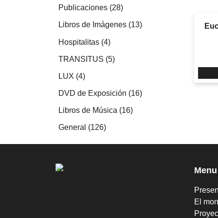
productos
28
Publicaciones
28
productos
13
Libros de Imágenes
13
Euc
productos
4
Hospitalitas
4
productos
5
TRANSITUS
5
productos
4
LUX
4
productos
16
DVD de Exposición
16
productos
16
Libros de Música
16
productos
126
General
126
productos
Menu
Presen
El mon
Proyec