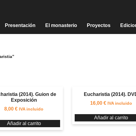
Presentación
El monasterio
Proyectos
Edicio
ristia”
haristia (2014). Guion de
Eucharistia (2014). DV
Exposición
16,00
€
IVA incluido
8,00
€
IVA incluido
Añadir al carrito
Añadir al carrito