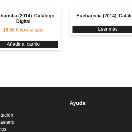
haristia (2014). Catálogo
Eucharistia (2014). Catá
Digital
Leer más
18,50
€
IVA incluido
Añadir al carrito
Ayuda
tación
asterio
tos