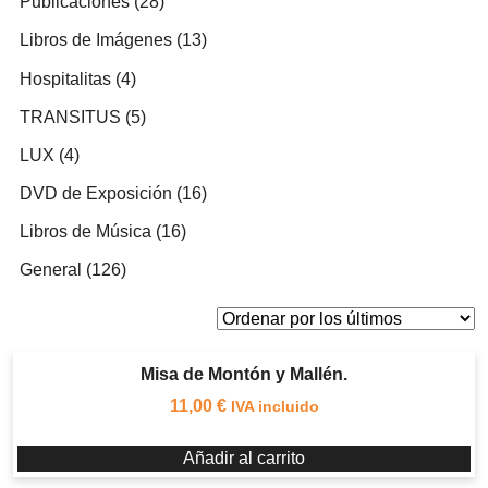
28
Publicaciones
28
productos
13
Libros de Imágenes
13
productos
4
Hospitalitas
4
productos
5
TRANSITUS
5
productos
4
LUX
4
productos
16
DVD de Exposición
16
productos
16
Libros de Música
16
productos
126
General
126
productos
Misa de Montón y Mallén.
11,00
€
IVA incluido
Añadir al carrito