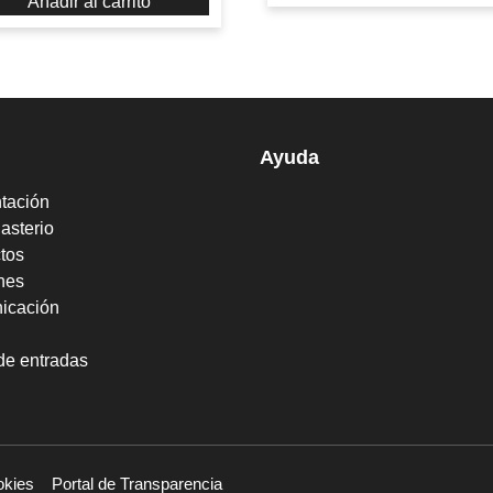
Añadir al carrito
Ayuda
tación
asterio
tos
nes
icación
de entradas
okies
Portal de Transparencia