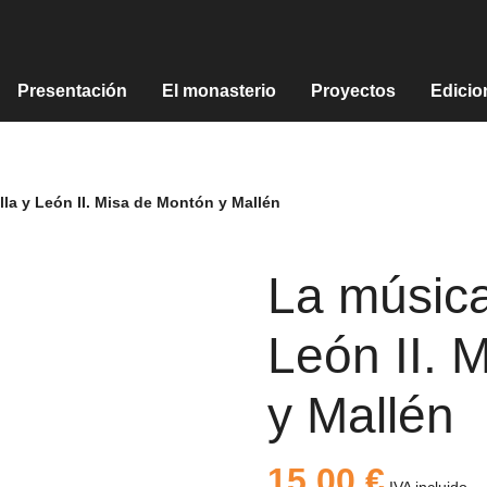
Presentación
El monasterio
Proyectos
Edicio
lla y León II. Misa de Montón y Mallén
La música
León II. 
y Mallén
15,00
€