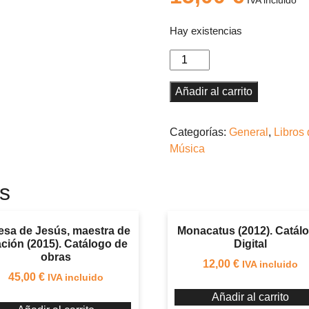
IVA incluido
Hay existencias
La
música
en
Añadir al carrito
Castilla
y
Categorías:
General
,
Libros
León
Música
II.
Misa
s
de
Montón
y
esa de Jesús, maestra de
Monacatus (2012). Catál
Mallén
ción (2015). Catálogo de
Digital
cantidad
obras
12,00
€
IVA incluido
45,00
€
IVA incluido
Añadir al carrito