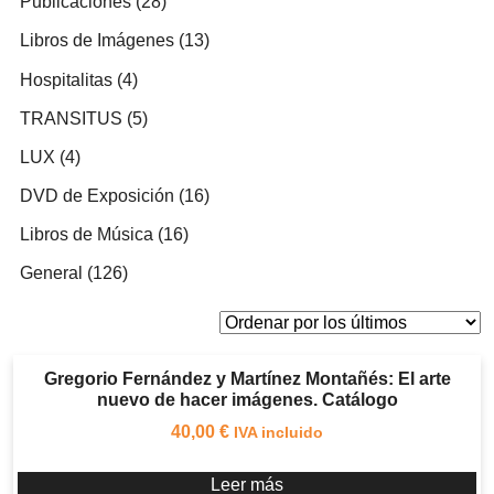
28
Publicaciones
28
productos
13
Libros de Imágenes
13
productos
4
Hospitalitas
4
productos
5
TRANSITUS
5
productos
4
LUX
4
productos
16
DVD de Exposición
16
productos
16
Libros de Música
16
productos
126
General
126
productos
Gregorio Fernández y Martínez Montañés: El arte
nuevo de hacer imágenes. Catálogo
40,00
€
IVA incluido
Leer más