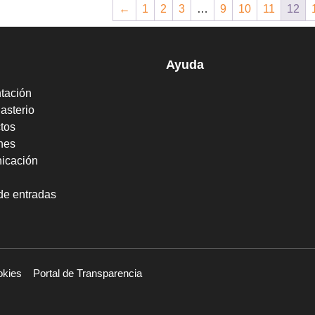
←
1
2
3
…
9
10
11
12
Ayuda
tación
asterio
tos
nes
icación
de entradas
okies
Portal de Transparencia