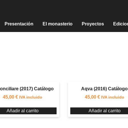
Presentación
El monasterio
Proyectos
Edicio
onciliare (2017) Catálogo
Aqva (2016) Catálogo
45,00
€
45,00
€
IVA incluido
IVA incluido
Añadir al carrito
Añadir al carrito