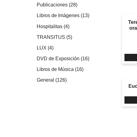
productos
28
Publicaciones
28
productos
13
Libros de Imágenes
13
Ter
productos
4
Hospitalitas
4
ora
productos
5
TRANSITUS
5
productos
4
LUX
4
productos
16
DVD de Exposición
16
productos
16
Libros de Música
16
productos
126
General
126
Euc
productos